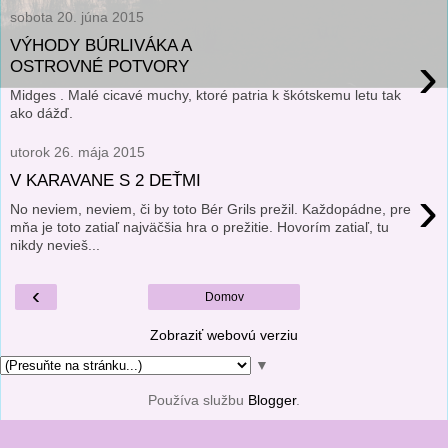
sobota 20. júna 2015
VÝHODY BÚRLIVÁKA A
›
OSTROVNÉ POTVORY
Midges . Malé cicavé muchy, ktoré patria k škótskemu letu tak
ako dážď.
utorok 26. mája 2015
V KARAVANE S 2 DEŤMI
›
No neviem, neviem, či by toto Bér Grils prežil. Každopádne, pre
mňa je toto zatiaľ najväčšia hra o prežitie. Hovorím zatiaľ, tu
nikdy nevieš...
‹
Domov
Zobraziť webovú verziu
▼
Používa službu
Blogger
.