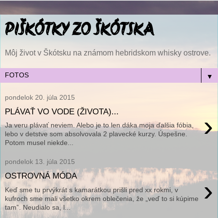
PIŠKÓTKY ZO ŠKÓTSKA
Môj život v Škótsku na známom hebridskom whisky ostrove.
▼
pondelok 20. júla 2015
PLÁVAŤ VO VODE (ŽIVOTA)...
›
Ja veru plávať neviem. Alebo je to len dáka moja ďalšia fóbia,
lebo v detstve som absolvovala 2 plavecké kurzy. Úspešne.
Potom musel niekde...
pondelok 13. júla 2015
OSTROVNÁ MÓDA
›
Keď sme tu prvýkrát s kamarátkou prišli pred xx rokmi, v
kufroch sme mali všetko okrem oblečenia, že „veď to si kúpime
tam‟. Neudialo sa, l...