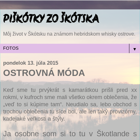
PIŠKÓTKY ZO ŠKÓTSKA
Môj život v Škótsku na známom hebridskom whisky ostrove.
▼
pondelok 13. júla 2015
OSTROVNÁ MÓDA
Keď sme tu prvýkrát s kamarátkou prišli pred xx
rokmi, v kufroch sme mali všetko okrem oblečenia, že
„veď to si kúpime tam‟. Neudialo sa, lebo obchod s
trochou oblečenia tu síce bol, ale len taký provizórny,
kadejaké veľkosti a štýly.
Ja osobne som si to tu v Škotlande s