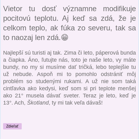
Vietor tu dosť významne modifikuje
pocitovú teplotu. Aj keď sa zdá, že je
celkom teplo, ak fúka zo severu, tak sa
to naozaj len zdá.😁
Najlepší sú turisti aj tak. Zima či leto, páperová bunda
a čiapka. Áno, ľutujte nás, toto je naše leto, vy máte
bundy, no my si musíme dať tričká, lebo teplejšie tu
už nebude. Aspoň mi to pomohlo odstrániť môj
problém so studenými rukami. A už nie som taká
cintľavka ako kedysi, keď som si pri teplote menšej
ako 21° musela dávať sveter. Teraz je leto, keď je
13°. Ach,
Škotland
, ty mi tak veľa dávaš!
Zdieľať