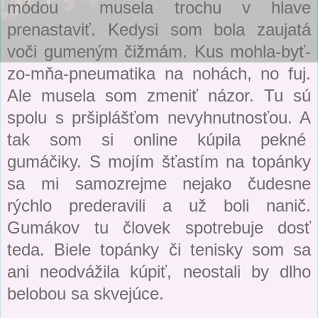
módou musela trochu v hlave
prenastaviť. Kedysi som bola zaujatá
voči gumeným čižmám. Kus mohla-byť-
zo-mňa-pneumatika na nohách, no fuj.
Ale musela som zmeniť názor. Tu sú
spolu s pršiplášťom nevyhnutnosťou. A
tak som si online kúpila pekné
gumáčiky. S mojím šťastím na topánky
sa mi samozrejme nejako čudesne
rýchlo prederavili a už boli nanič.
Gumákov tu človek spotrebuje dosť
teda. Biele topánky či tenisky som sa
ani neodvážila kúpiť, neostali by dlho
belobou sa skvejúce.