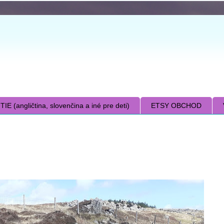
E (angličtina, slovenčina a iné pre deti)
ETSY OBCHOD