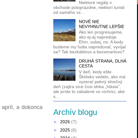
Niektoré regály v
obchode poloprázdne, niektorí turisti
od samého vz...
NOVÉ NIE
NEVYHNUTNE LEPŠIE
Ako len progresujeme,
ako ej-áj napreduje.
Ehm, oukej, no. A kedy
budeme my ľudia napredovať, vyvíjať
sa? Tak bezkáblovo a bezsmartovo?
DRUHÁ STRANA, DLHÁ
CESTA
V deň, kedy ešte
Škótsko vedelo, ako má
vyzerať pekný slnečný
deň (zajtra síce čosi slnka „hlásia‟,
ale príde to zabalené vo víchrici, aké
s...
 apríl, a dokonca
Archív blogu
►
2026
(7)
►
2025
(6)