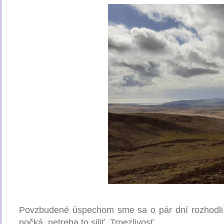
Povzbudené úspechom sme sa o pár dní rozhodli 
počká, netreba to siliť. Trpezlivosť.