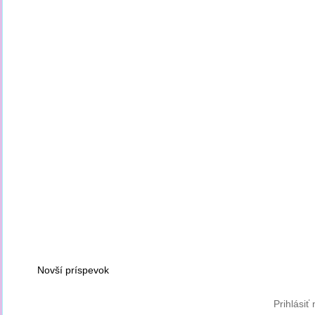
Novší príspevok
Prihlásiť