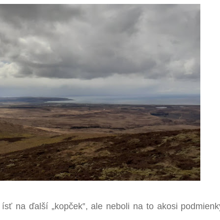
ísť na ďalší
„
kopček
‟
, ale neboli na to akosi podmien