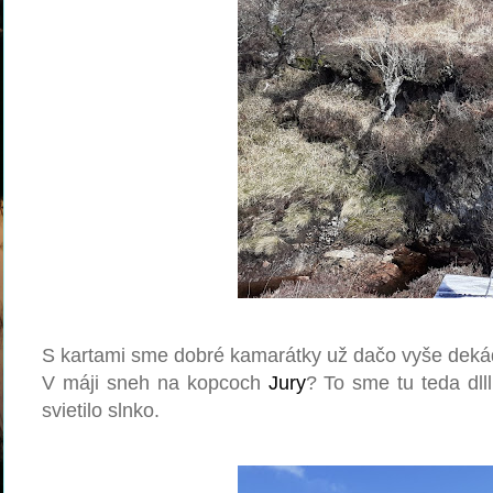
S kartami sme dobré kamarátky už dačo vyše dekády.
V máji sneh na kopcoch
Jury
? To sme tu teda dll
svietilo slnko.