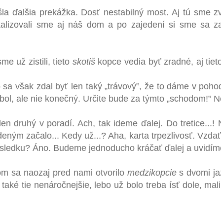
šla ďalšia prekážka. Dosť nestabilný most. Aj tú sme zv
kalizovali sme aj náš dom a po zajedení si sme sa za
e už zistili, tieto
skotiš
kopce vedia byť zradné, aj tiet
sa však zdal byť len taký „
trávový
‟
, že to dáme v poho
 bol, ale nie konečný. Určite bude za týmto
„
schodom!
‟ N
len druhý v poradí. Ach, tak ideme ďalej. Do tretice...! 
ným začalo... Kedy už...? Aha, karta trpezlivosť. Vzdať
výsledku? Áno. Budeme jednoducho kráčať ďalej a uvidím
om sa naozaj pred nami otvorilo
medzikopcie
s dvomi ja
i také tie nenáročnejšie, lebo už bolo treba ísť dole, 