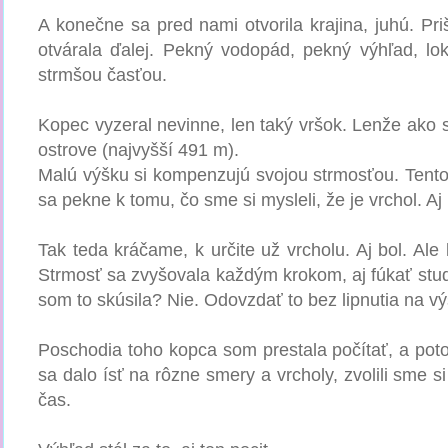
A konečne sa pred nami otvorila krajina, juhú. Pri
otvárala ďalej. Pekný vodopád, pekný výhľad, lo
strmšou časťou.
Kopec vyzeral nevinne, len taký vršok. Lenže ako sm
ostrove (najvyšší 491 m).
Malú výšku si kompenzujú svojou strmosťou. Tento 
sa pekne k tomu, čo sme si mysleli, že je vrchol. Aj
Tak teda kráčame, k určite už vrcholu. Aj bol. Ale 
Strmosť sa zvyšovala každým krokom, aj fúkať stude
som to skúsila? Nie. Odovzdať to bez lipnutia na 
Poschodia toho kopca som prestala počítať, a pot
sa dalo ísť na rôzne smery a vrcholy, zvolili sme s
čas.