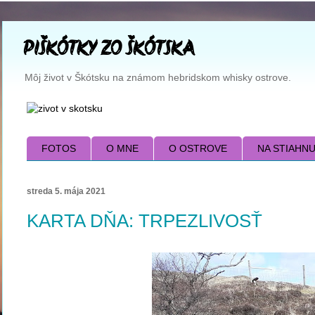
PIŠKÓTKY ZO ŠKÓTSKA
Môj život v Škótsku na známom hebridskom whisky ostrove.
FOTOS
O MNE
O OSTROVE
NA STIAHNUTI
streda 5. mája 2021
KARTA DŇA: TRPEZLIVOSŤ