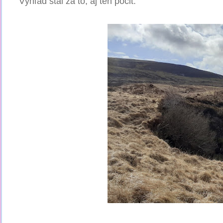
Výhľad stál za to, aj ten pocit.