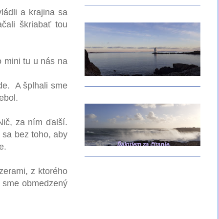
ládli a krajina sa
čali škriabať tou
o mini tu u nás na
de. A šplhali sme
ebol.
Nič, za ním ďalší.
 sa bez toho, aby
e.
zerami, z ktorého
mali sme obmedzený