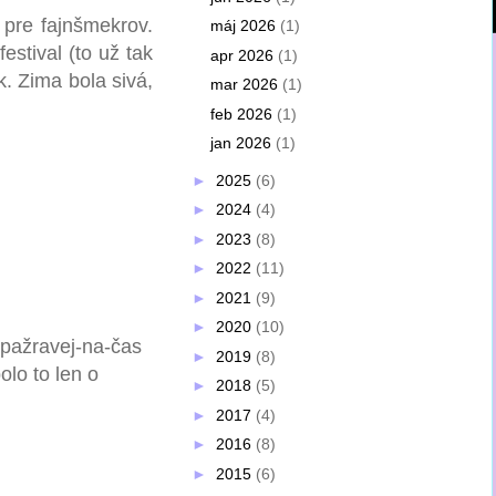
č pre fajnšmekrov.
máj 2026
(1)
estival (to už tak
apr 2026
(1)
ak. Zima bola sivá,
mar 2026
(1)
feb 2026
(1)
jan 2026
(1)
►
2025
(6)
►
2024
(4)
►
2023
(8)
►
2022
(11)
►
2021
(9)
►
2020
(10)
 pažravej-na-čas
►
2019
(8)
olo to len o
►
2018
(5)
►
2017
(4)
►
2016
(8)
►
2015
(6)