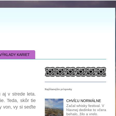
VÝKLADY KARIET
Najčítanejšie príspevky
aj v strede leta.
e. Teda, skôr tie
CHVÍĽU NORMÁLNE
Začal whisky festival. V
 von, vy si seďte
hlavnej dedinke to včera
behalo, žilo a vrelo.