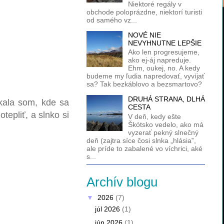
Niektoré regály v
obchode poloprázdne, niektorí turisti
od samého vz...
NOVÉ NIE
NEVYHNUTNE LEPŠIE
Ako len progresujeme,
ako ej-áj napreduje.
Ehm, oukej, no. A kedy
budeme my ľudia napredovať, vyvíjať
sa? Tak bezkáblovo a bezsmartovo?
DRUHÁ STRANA, DLHÁ
ala som, kde sa
CESTA
tepliť, a slnko si
V deň, kedy ešte
Škótsko vedelo, ako má
vyzerať pekný slnečný
deň (zajtra síce čosi slnka „hlásia‟,
ale príde to zabalené vo víchrici, aké
s...
Archív blogu
▼
2026
(7)
júl 2026
(1)
jún 2026
(1)