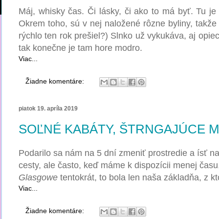
Máj, whisky čas. Či lásky, či ako to má byť. Tu je 
Okrem toho, sú v nej naložené rôzne byliny, takže c
rýchlo ten rok prešiel?) Slnko už vykukáva, aj opiecť
tak konečne je tam hore modro.
Viac...
Žiadne komentáre:
piatok 19. apríla 2019
SOĽNÉ KABÁTY, ŠTRNGAJÚCE M
Podarilo sa nám na 5 dní zmeniť prostredie a ísť na
cesty, al
e často, keď máme k dispozícii menej času, 
Glasgowe
tentokrát, to bola len naša základňa, z k
Viac...
Žiadne komentáre: