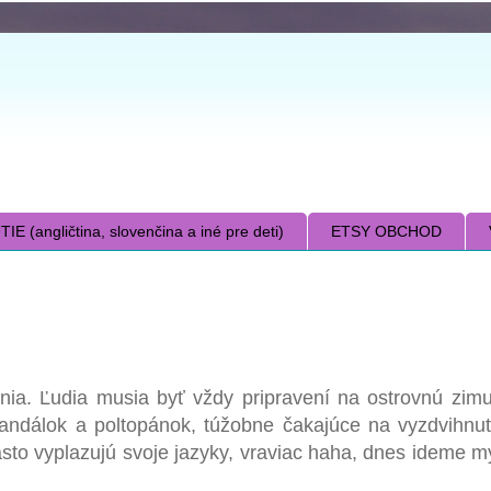
E (angličtina, slovenčina a iné pre deti)
ETSY OBCHOD
ia. Ľudia musia byť vždy pripravení na ostrovnú zimu 
ndálok a poltopánok, túžobne čakajúce na vyzdvihnuti
sto vyplazujú svoje jazyky, vraviac haha, dnes ideme my