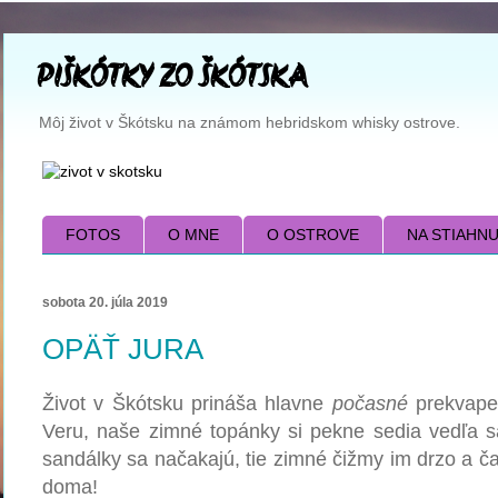
PIŠKÓTKY ZO ŠKÓTSKA
Môj život v Škótsku na známom hebridskom whisky ostrove.
FOTOS
O MNE
O OSTROVE
NA STIAHNUTI
sobota 20. júla 2019
OPÄŤ JURA
Život v Škótsku
prináša hlavne
počasné
prekvapen
Veru, naše zimné topánky si pekne sedia vedľa sa
sandálky sa načakajú, tie zimné čižmy im drzo a ča
doma!