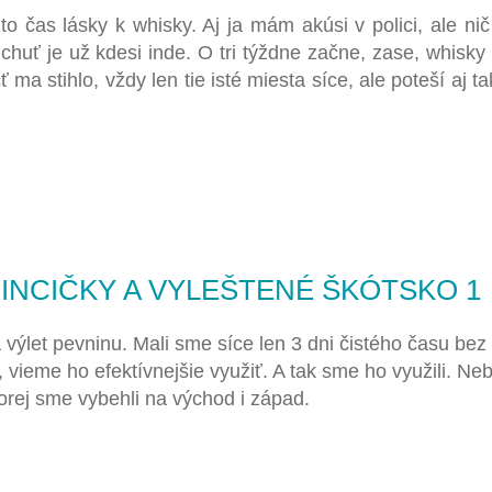
to čas lásky k whisky. Aj ja mám akúsi v polici, ale ni
huť je už kdesi inde. O tri týždne začne, zase, whisky f
 ma stihlo, vždy len tie isté miesta síce, ale poteší aj t
INCIČKY A VYLEŠTENÉ ŠKÓTSKO 1
 výlet pevninu. Mali sme síce len 3 dni čistého času bez
vieme ho efektívnejšie využiť. A tak sme ho využili. Neb
torej sme vybehli na východ i západ.