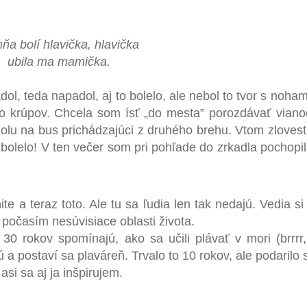
ňa bolí hlavička, hlavička
ubila ma mamička.
l, teda napadol, aj to bolelo, ale nebol to tvor s noha
o krúpov. Chcela som ísť
„
do mesta‟
porozdávať viano
dolu na bus prichádzajúci z druhého brehu. Vtom zlovest
o bolelo! V ten večer som pri pohľade do zrkadla pochop
 a teraz toto. Ale tu sa ľudia len tak nedajú. Vedia si
s počasím nesúvisiace oblasti života.
 30 rokov spomínajú, ako sa učili plávať v mori (brrrr
ú a postaví sa plaváreň. Trvalo to 10 rokov, ale podarilo 
si sa aj ja inšpirujem.