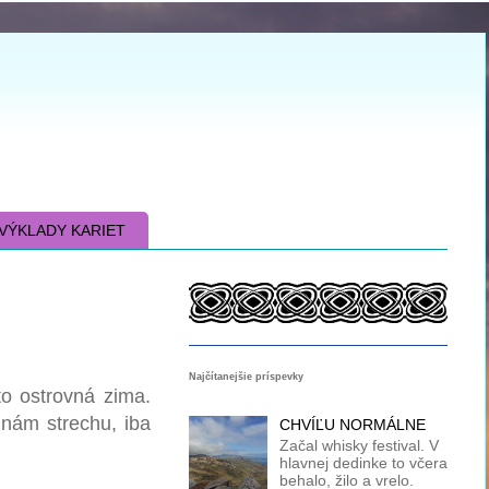
VÝKLADY KARIET
Najčítanejšie príspevky
to ostrovná zima.
nám strechu, iba
CHVÍĽU NORMÁLNE
Začal whisky festival. V
hlavnej dedinke to včera
behalo, žilo a vrelo.