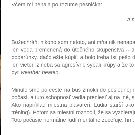
Včera mi behala po rozume pesnička:
A m
Božechráň, nikoho som netoto, ani mňa nik nenapado
len voda premenená do útočného skupenstva -- d
podarúnky, dačo ešte kúpiť, a bolo treba ísť pešo 
len vietor, z neba sa agresívne sypali krúpy a že t
byť
weather-beaten
.
Minule sme po ceste na bus zmokli do poslednej nite
počasí, a túto schopnosť vedia preniesť aj na iné, 
Ako napríklad miestna plaváreň. Ľudia starší ako
tréning). Potom sa miestni rozhodli, že sa vyzbieraj
Toto počasie normálne ľudí mentálne zoceľuje, hm, a