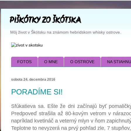
PIŠKÓTKY ZO ŠKÓTSKA
Môj život v Škótsku na známom hebridskom whisky ostrove.
FOTOS
O MNE
O OSTROVE
NA STIAHNUTI
sobota 24. decembra 2016
PORADÍME SI!
Sfúkatieva sa. Ešte že dni začínajú byť pomaličky
Predpoveď strašila až 80-kovým vetrom v nárazoc
napríklad kvetináč a veterný mlyn v ňom zapichnut
Teplotne to nevyzerá na prvý pohľad zle, 7 stupňov, 