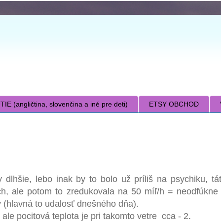
E (angličtina, slovenčina a iné pre deti)
ETSY OBCHOD
 dlhšie, lebo inak by to bolo už príliš na psychiku, tá
h, ale potom to zredukovala na 50 míľ/h = neodfúkne 
ý (hlavná to udalosť dnešného dňa).
ale pocitová teplota je pri takomto vetre cca - 2.