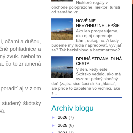
Niektoré regály v
obchode poloprázdne, niektorí turisti
od samého vz...
NOVÉ NIE
NEVYHNUTNE LEPŠIE
Ako len progresujeme,
ako ej-áj napreduje.
Ehm, oukej, no. A kedy
mi, očami a dušou,
budeme my ľudia napredovať, vyvíjať
čné pohľadnice a
sa? Tak bezkáblovo a bezsmartovo?
ný zvuk. Nebol to
DRUHÁ STRANA, DLHÁ
ila, čo to znamená
CESTA
V deň, kedy ešte
Škótsko vedelo, ako má
vyzerať pekný slnečný
deň (zajtra síce čosi slnka „hlásia‟,
 poradiť aj v zlom
ale príde to zabalené vo víchrici, aké
s...
, studený škótsky
Archív blogu
sa.
►
2026
(7)
►
2025
(6)