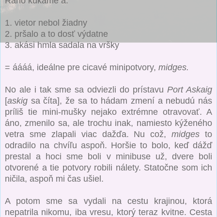
Ráno kukáme a:
1. vietor nebol žiadny
2. pršalo a to dosť výdatne
3. akási hmla sadala na vršky
= áááá, ideálne pre cicavé minipotvory,
midges.
No ale i tak sme sa odviezli do prístavu
Port Askaig
[
askig
sa číta], že sa to hádam zmení a nebudú nás
príliš tie mini-mušky nejako extrémne otravovať. A
áno, zmenilo sa, ale trochu inak, namiesto kýženého
vetra sme zlapali viac dažďa. Nu což,
midges
to
odradilo na chvíľu aspoň. Horšie to bolo, keď dážď
prestal a hoci sme boli v minibuse už, dvere boli
otvorené a tie potvory robili nálety. Statočne som ich
ničila, aspoň mi čas ušiel.
A potom sme sa vydali na cestu krajinou, ktorá
nepatrila nikomu, iba vresu, ktorý teraz kvitne. Cesta