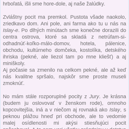
hrboľatá, išli sme hore-dole, aj naše žalúdky.
Zvláštny pocit ma premkol. Pustota všade naokolo,
zriedkavo dom. Ani pole, ani farma ako tu u nás na
Islay-e
. Po dlhých minútach sme konečne dorazili do
centra ostrova, ktoré sa skladá z netrúfam-si-
odhadnúť-koľko-málo-domov, hotela, pálenice,
obchodu, kultúrneho domčeka, kostolíka, detského
ihriska (pekné, ale liezol tam po mne kliešť) a aj
miniškoly.
Aj počasie sa zmenilo na celkom pekné, ale až keď
nás kvalitne spršalo, najskôr sme proste museli
zmoknúť.
No mám stále rozporuplné pocity z
Jury
. Je krásna
(budem ju oslovovať v ženskom rode), omnoho
kopcovitejšia, iná a v niečom aj rovnaká ako
Islay
, s
peknou plážou hneď pri obchode, ale to vedomie
malej osídlenosti mi akýsi stiesňujúci pocit