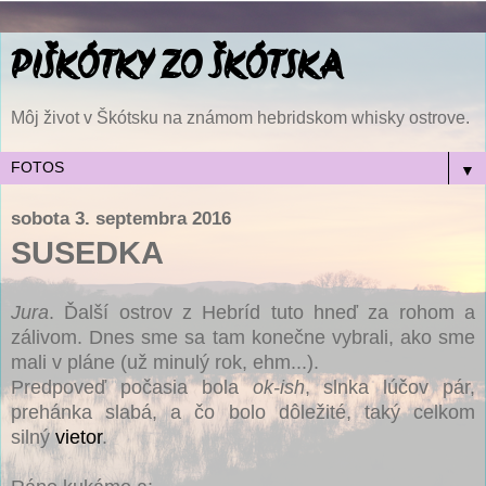
PIŠKÓTKY ZO ŠKÓTSKA
Môj život v Škótsku na známom hebridskom whisky ostrove.
▼
sobota 3. septembra 2016
SUSEDKA
Jura
. Ďalší ostrov z Hebríd tuto hneď za rohom a
zálivom. Dnes sme sa tam konečne vybrali, ako sme
mali v pláne (už minulý rok, ehm...).
Predpoveď počasia bola
ok-ish
, slnka lúčov pár,
prehánka slabá, a čo bolo dôležité, taký celkom
silný
vietor
.