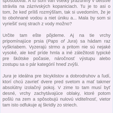
spôsoboval. A to som vari všetky prázdniny v detstve
strávila na zázrivských kopaniciach. Tu je to asi o
tom, že keď príliš rozmýšľam, tak si uvedomím, že je
to obohnané vodou a niet úniku a... Mala by som si
vyriešiť svoj strach z vody možno?
Určite tam ešte pôjdeme. Aj na
tie vrchy
pripomínajúce prsia (
Paps of Jura
) sa hádam raz
vyškriabem. Vyzerajú strmo a pritom nie sú nejaké
vysoké, ale keď príde hmla a iné záležitosti typické
pre škótske počasie, náročnosť výstupu alebo
zostupu sa o pár kategórií hneď zvýši.
Jura
je ideálna pre bicyklistov a dobrodruhov a ľudí,
ktorí chcú zavrieť dvere pred svetom a mať takmer
absolútny izolačný pokoj. V zime to tam musí byť
desné, vrchy zachytávajúce oblaky, ktoré potom
pošlú na zem a spôsobujú nulovú viditeľnosť, vietor
tam isto odfukuje aj škridly zo striech.