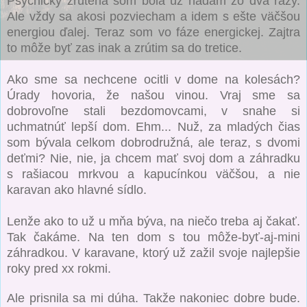
Psychicky zrútená som bola už hádam zo dva razy.
Ale vždy sa akosi pozviecham a idem s ešte väčšou
energiou ďalej. Teraz som vo fáze energickej. Zajtra
to môže byť zas inak a zrútim sa do tretice.
Ako sme sa nechcene ocitli v dome na kolesách?
Úrady hovoria, že našou vinou. Vraj sme sa
dobrovoľne stali bezdomovcami, v snahe si
uchmatnúť lepší dom. Ehm... Nuž, za mladých čias
som bývala celkom dobrodružná, ale teraz, s dvomi
deťmi? Nie, nie, ja chcem mať svoj dom a záhradku
s rašiacou mrkvou a kapucínkou väčšou, a nie
karavan ako hlavné sídlo.
Lenže ako to už u mňa býva, na niečo treba aj čakať.
Tak čakáme. Na ten dom s tou môže-byť-aj-mini
záhradkou. V karavane, ktorý už zažil svoje najlepšie
roky pred xx rokmi.
Ale prisnila sa mi dúha. Takže nakoniec dobre bude.