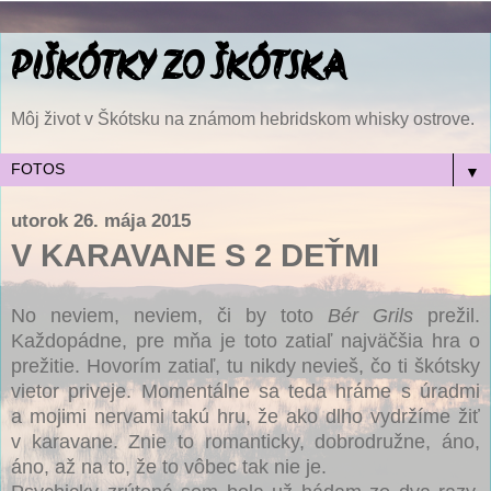
PIŠKÓTKY ZO ŠKÓTSKA
Môj život v Škótsku na známom hebridskom whisky ostrove.
▼
utorok 26. mája 2015
V KARAVANE S 2 DEŤMI
No neviem, neviem, či by toto
Bér Grils
prežil.
Každopádne, pre mňa je toto zatiaľ najväčšia hra o
prežitie. Hovorím zatiaľ, tu nikdy nevieš, čo ti škótsky
vietor priveje. Momentálne sa teda hráme s úradmi
a mojimi nervami takú hru, že ako dlho vydržíme žiť
v karavane. Znie to romanticky, dobrodružne, áno,
áno, až na to, že to vôbec tak nie je.