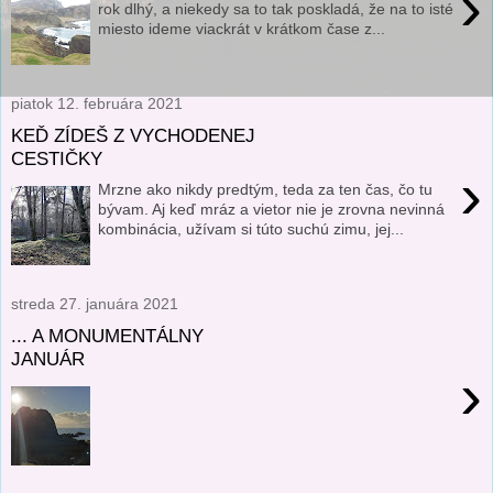
›
rok dlhý, a niekedy sa to tak poskladá, že na to isté
miesto ideme viackrát v krátkom čase z...
piatok 12. februára 2021
KEĎ ZÍDEŠ Z VYCHODENEJ
CESTIČKY
›
Mrzne ako nikdy predtým, teda za ten čas, čo tu
bývam. Aj keď mráz a vietor nie je zrovna nevinná
kombinácia, užívam si túto suchú zimu, jej...
streda 27. januára 2021
... A MONUMENTÁLNY
JANUÁR
›