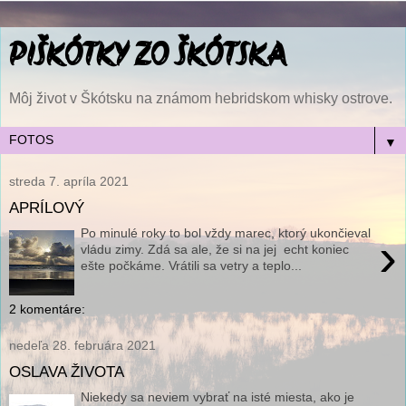
PIŠKÓTKY ZO ŠKÓTSKA
Môj život v Škótsku na známom hebridskom whisky ostrove.
▼
streda 7. apríla 2021
APRÍLOVÝ
Po minulé roky to bol vždy marec, ktorý ukončieval
›
vládu zimy. Zdá sa ale, že si na jej echt koniec
ešte počkáme. Vrátili sa vetry a teplo...
2 komentáre:
nedeľa 28. februára 2021
OSLAVA ŽIVOTA
Niekedy sa neviem vybrať na isté miesta, ako je